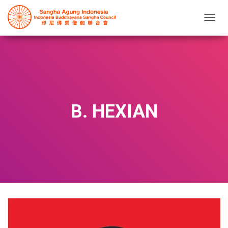
T
O
G
G
L
E
N
A
V
B. HEXIAN
I
G
A
T
I
O
N