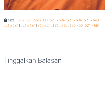
Size:
150 × 150
|
229 × 300
|
521 × 684
|
521 × 684
|
521 × 640
|
521 × 684
|
521 × 684
|
360 × 240
|
360 × 300
|
50 × 50
|
521 × 684
Tinggalkan Balasan