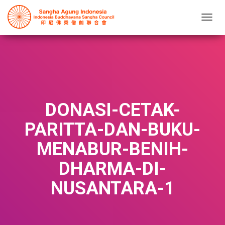
T
O
G
G
L
E
N
A
V
DONASI-CETAK-
I
G
PARITTA-DAN-BUKU-
A
T
MENABUR-BENIH-
I
O
DHARMA-DI-
N
NUSANTARA-1