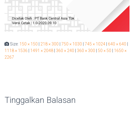
Size:
150 × 150
|
218 × 300
|
750 × 1030
|
745 × 1024
|
640 × 640
|
1118 × 1536
|
1491 × 2048
|
360 × 240
|
360 × 300
|
50 × 50
|
1650 ×
2267
Tinggalkan Balasan