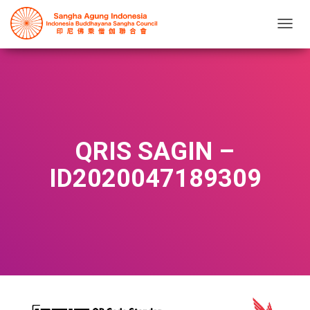
T
O
G
G
L
E
N
A
V
QRIS SAGIN –
I
G
ID2020047189309
A
T
I
O
N