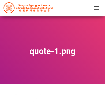
T
O
G
G
L
E
N
A
V
quote-1.png
I
G
A
T
I
O
N