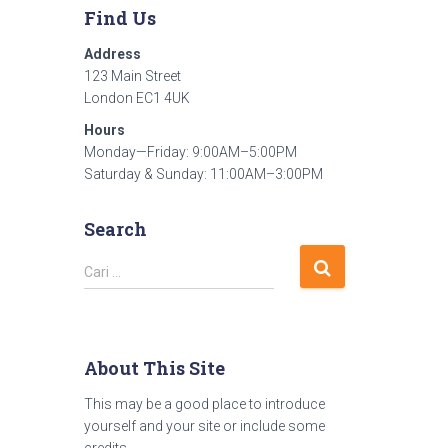
Find Us
Address
123 Main Street
London EC1 4UK
Hours
Monday—Friday: 9:00AM–5:00PM
Saturday & Sunday: 11:00AM–3:00PM
Search
Cari …
About This Site
This may be a good place to introduce
yourself and your site or include some