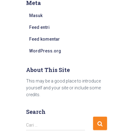
Meta
Masuk
Feed entri
Feed komentar
WordPress.org
About This Site
This may be a good place to introduce
yourself and your site or include some
credits.
Search
Cari …